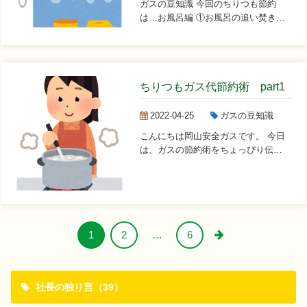
ガスの豆知識 今回のちりつも節約
は…お風呂編 ①お風呂の追い焚きは
なるべくしない！ ...
ちりつもガス代節約術 part1
2022-04-25
ガスの豆知識
こんにちは岡山安全ガスです。 今日
は、ガスの節約術をちょっぴり伝
授…!(^^)! poi...
1
2
…
6
社長の独り言（39）