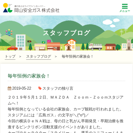
メニュー
スタッフブログ
トップ
スタッフブログ
毎年恒例の家族会！
毎年恒例の家族会！
2019-05-22
スタッフの独り言
２０１９年５月１２日、ＭＡＺＤＡ Ｚｏｏｍ－Ｚｏｏｍスタジア
ムへ！
毎年恒例となっている会社の家族会、カープ観戦が行われました。
スタジアムには「広島ガス」の文字が＼(^o^)／
今回の横浜ＤｅＮＡ戦は、母の日と乳がん早期発見・早期治療を推
進するピンクリボン活動支援のイベントがありました。
カープのキャラクター「スライリー」も、選手のユニフォームもキ